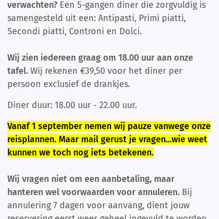
verwachten?
Een 5-gangen diner die zorgvuldig is
samengesteld uit een: Antipasti, Primi piatti,
Secondi piatti, Controni en Dolci.
Wij zien iedereen graag om 18.00 uur aan onze
tafel.
Wij rekenen €39,50 voor het diner per
persoon exclusief de drankjes.
Diner duur: 18.00 uur - 22.00 uur.
Vanaf 1 september nemen wij pauze vanwege onze
reisplannen. Maar mail gerust je vragen...wie weet
kunnen we toch nog iets betekenen.
Wij vragen niet om een aanbetaling, maar
hanteren wel voorwaarden voor annuleren.
Bij
annulering 7 dagen voor aanvang, dient jouw
reservering eerst weer geheel ingevuld te worden