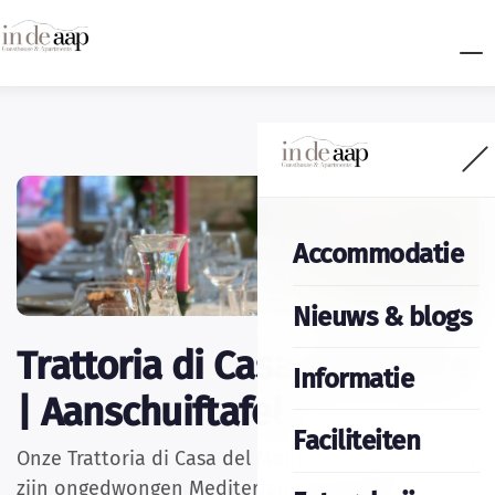
Accommodatie
Nieuws & blogs
Trattoria di Casa del Monte
Informatie
| Aanschuiftafel
Faciliteiten
Onze Trattoria di
Casa del Monte staat bekend om
zijn ongedwongen Mediterrane aanschuiftafel.