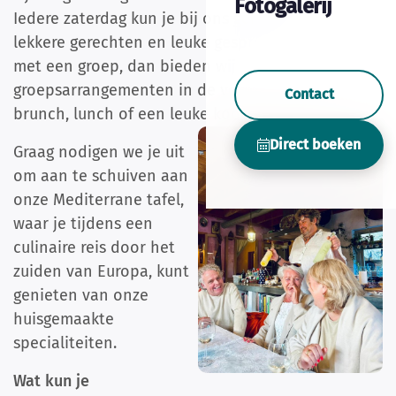
Fotogalerij
Iedere zaterdag kun je bij ons genieten van
lekkere gerechten en leuke gesprekken. Logeer je
met een groep, dan bieden wij
groepsarrangementen in de vorm van diner,
Contact
brunch, lunch of een leuke kookworkshop.
Direct boeken
Graag nodigen we je uit
om aan te schuiven aan
onze Mediterrane tafel,
waar je tijdens een
culinaire reis door het
zuiden van Europa, kunt
genieten van onze
huisgemaakte
specialiteiten.
Wat kun je