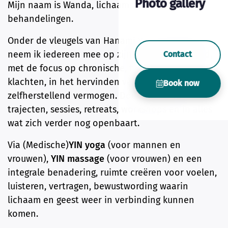
Photo gallery
Mijn naam is Wanda, lichaamsgerichte
behandelingen.
Onder de vleugels van Hanami Yin & Bewustzijn
neem ik iedereen mee op zijn of haar Yinne pad,
Contact
met de focus op chronische, fysieke en mentale
klachten, in het hervinden van hun
Book now
zelfherstellend vermogen. Doormiddel van 1:1
trajecten, sessies, retreats, workshops en in alles
wat zich verder nog openbaart.
Via (Medische)
YIN yoga
(voor mannen en
vrouwen),
YIN massage
(voor vrouwen) en een
integrale benadering, ruimte creëren voor voelen,
luisteren, vertragen, bewustwording waarin
lichaam en geest weer in verbinding kunnen
komen.