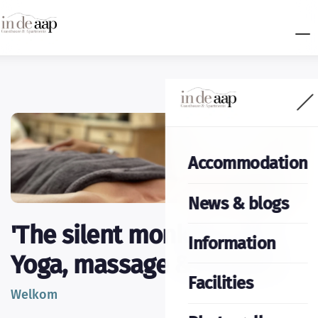
Accommodation
News & blogs
'The silent monkey' | Yin
Information
Yoga, massage & retreats
Facilities
Welkom