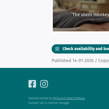
'The silent monkey'
Check availability and b
Published 14-01-2026 / Cop
Website hosted by
MyTourist Hotel Software.
Europe's all-in channel manager.