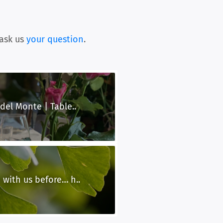
ask us
your question
.
 del Monte | Table..
 with us before… h..