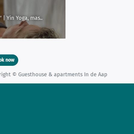
 | Yin Yoga, mas..
ook now
yright © Guesthouse & apartments In de Aap