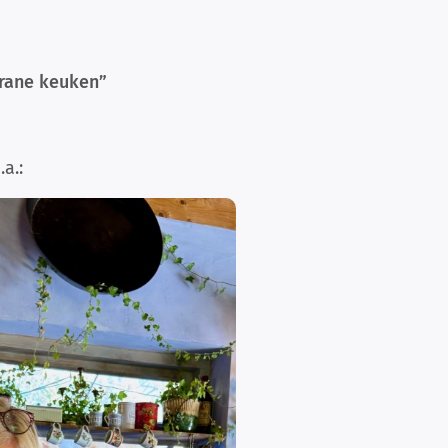
rrane keuken”
a.: