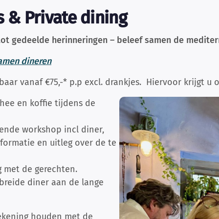
& Private dining
ot gedeelde herinneringen – beleef samen de medite
amen dineren
r vanaf €75,-* p.p excl. drankjes. Hiervoor krijgt u o.
thee en koffie tijdens de
ende workshop incl diner,
nformatie en uitleg over de te
g met de gerechten.
breide diner aan de lange
 rekening houden met de